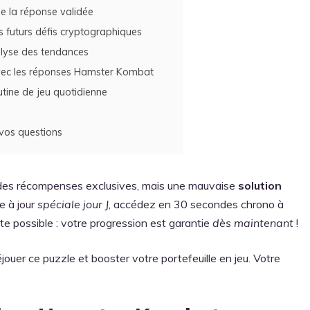
de la réponse validée
 futurs défis cryptographiques
alyse des tendances
vec les réponses Hamster Kombat
utine de jeu quotidienne
vos questions
 des récompenses exclusives, mais une mauvaise
solution
e à jour
spéciale jour J
, accédez en 30 secondes chrono à
e possible : votre progression est garantie
dès maintenant
!
jouer ce puzzle et booster votre portefeuille en jeu. Votre