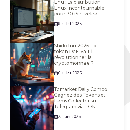
Linu : La distribution
Linux incontournable
pour 2025 révélée
9 juillet 2025
Shido Inu 2025 : ce
token DeFi va-t-il
révolutionner la
cryptomonnaie ?
6 juillet 2025
Tomarket Daily Combo :
Gagnez des Tokens et
Items Collector sur
Telegram via TON
23 juin 2025