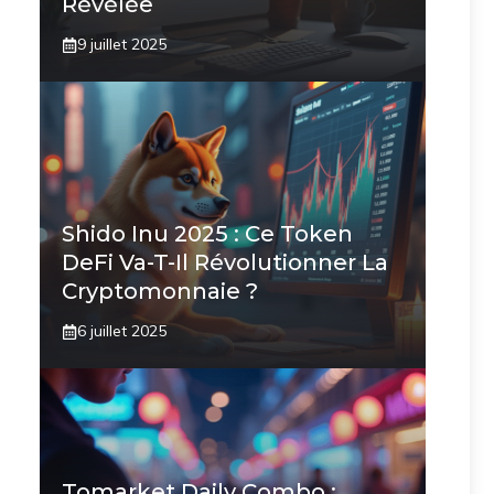
Révélée
9 juillet 2025
Shido Inu 2025 : Ce Token
DeFi Va-T-Il Révolutionner La
Cryptomonnaie ?
6 juillet 2025
Tomarket Daily Combo :