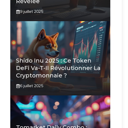
Révélée
9 juillet 2025
Shido Inu 2025 : Ce Token
DeFi Va-T-Il Révolutionner La
Cryptomonnaie ?
6 juillet 2025
Tomarket Daily Combo :