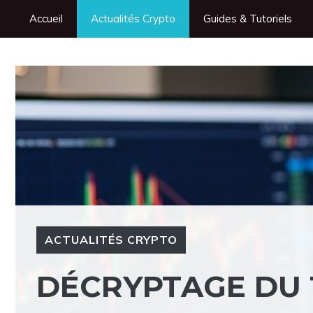
Aller
Accueil
Actualités Crypto
Guides & Tutoriels
au
contenu
ACTUALITÉS CRYPTO
DÉCRYPTAGE DU T