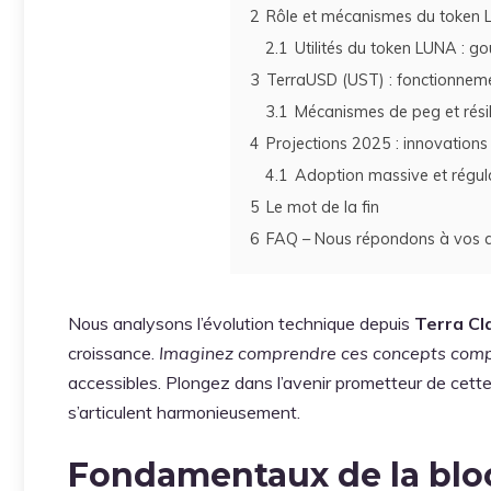
2
Rôle et mécanismes du token LU
2.1
Utilités du token LUNA : go
3
TerraUSD (UST) : fonctionnemen
3.1
Mécanismes de peg et rési
4
Projections 2025 : innovations 
4.1
Adoption massive et régula
5
Le mot de la fin
6
FAQ – Nous répondons à vos q
Nous analysons l’évolution technique depuis
Terra Cl
croissance.
Imaginez comprendre ces concepts comp
accessibles. Plongez dans l’avenir prometteur de cette 
s’articulent harmonieusement.
Fondamentaux de la bloc