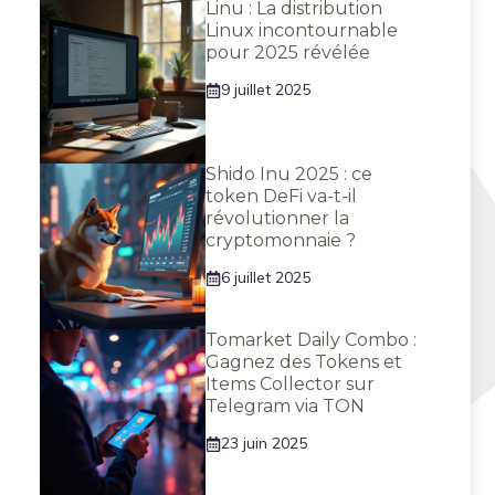
Linu : La distribution
Linux incontournable
pour 2025 révélée
9 juillet 2025
Shido Inu 2025 : ce
token DeFi va-t-il
révolutionner la
cryptomonnaie ?
6 juillet 2025
Tomarket Daily Combo :
Gagnez des Tokens et
Items Collector sur
Telegram via TON
23 juin 2025