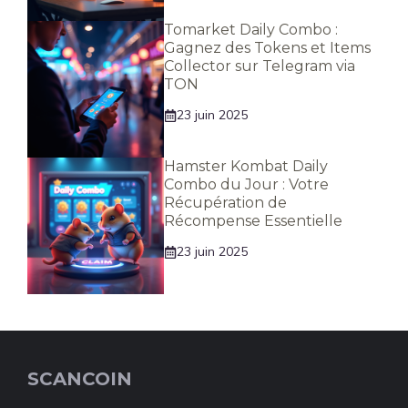
Tomarket Daily Combo :
Gagnez des Tokens et Items
Collector sur Telegram via
TON
23 juin 2025
Hamster Kombat Daily
Combo du Jour : Votre
Récupération de
Récompense Essentielle
23 juin 2025
SCANCOIN