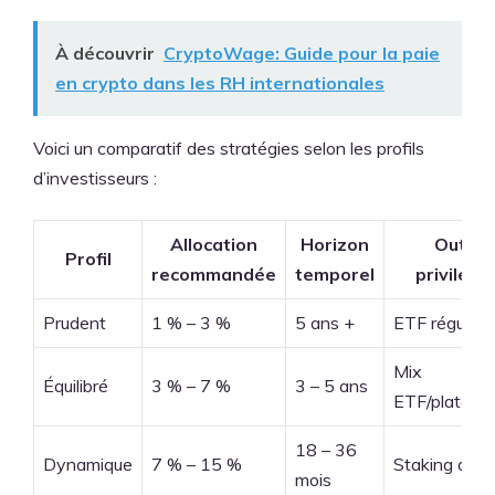
À découvrir
CryptoWage: Guide pour la paie
en crypto dans les RH internationales
Voici un comparatif des stratégies selon les profils
d’investisseurs :
Allocation
Horizon
Outils
Profil
recommandée
temporel
privilégi
Prudent
1 % – 3 %
5 ans +
ETF régulés
Mix
Équilibré
3 % – 7 %
3 – 5 ans
ETF/platefo
18 – 36
Dynamique
7 % – 15 %
Staking direc
mois