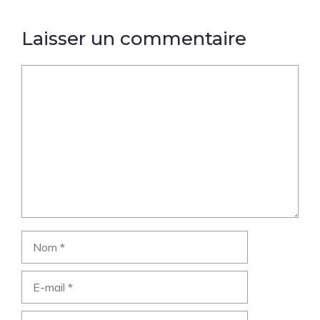
Laisser un commentaire
Commentaire
Nom
E-
mail
Site