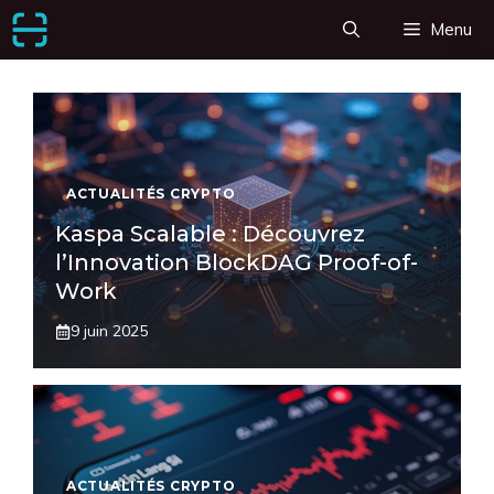
Aller
Menu
au
contenu
ACTUALITÉS CRYPTO
Kaspa Scalable : Découvrez
l’Innovation BlockDAG Proof-of-
Work
9 juin 2025
ACTUALITÉS CRYPTO